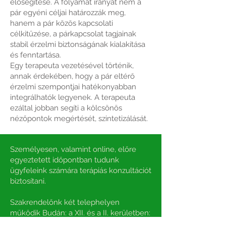
elősegítése. A folyamat irányát nem a
pár egyéni céljai határozzák meg,
hanem a pár közös kapcsolati
célkitűzése, a párkapcsolat tagjainak
stabil érzelmi biztonságának kialakítása
és fenntartása.
Egy terapeuta vezetésével történik,
annak érdekében, hogy a pár eltérő
érzelmi szempontjai hatékonyabban
integrálhatók legyenek. A terapeuta
ezáltal jobban segíti a kölcsönös
nézőpontok megértését, szintetizálását.
Személyesen, valamint online, előre
egyeztetett időpontban tudunk
ügyfeleink számára terápiás konzultációt
biztosítani.
Szakrendelőnk két telephelyen
működik Budán: a XII. és a II. kerületben: