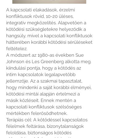
A kapcsolati elakadások, érzelmi
konfliktusok rövid, 10-20 üléses,
integratív megközelítés. Alapvetően a
kötődési szükségletekre helyeződik a
hangsúly, mivel a kapcsolati konfliktusok
hátterében korábbi kötődési sérüléseket
feltételez.
A módszert az 1980-as években Sue
Johnson és Les Greenberg alkotta meg.
kiindulási pontja, hogy a kötődés az
intim kapcsolatok legalapvetőbb
jellemzője. Az a szakmai tapasztalat,
hogy mindenki a saját korábbi élményei,
kötődési mintái alapján értelmezi a
másik közléseit. Ennek mentén a
kapcsolati konfliktusok szélsőséges
mértékben felerősödhetnek.
Terápiás cél: A kötődéssel kapcsolatos
félelmek feltárása, bizonytalanságok
feloldása, biztonságos kötődés