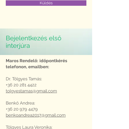
Küldés
Bejelentkezés első
interjúra
Maros Rendelő: időpontkérés
telefonon, emailben:
Dr. Tölgyes Tamás:
+36 20 281 4422
tolgyestamas@gmail.com
Benkő Andrea:
+36 20 979 4479
benkoandrea2017@gmail.com
Tölgyes Laura Veronika: