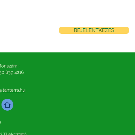
BEJELENTKEZÉS
fonszám :
30 839 4216
@tanterra.hu
m
i Tájékoztató