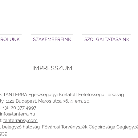
RÓLUNK
SZAKEMBEREINK
SZOLGÁLTATÁSAINK
IMPRESSZUM
: TANTERRA Egészségügyi Korlátolt Felelősségű Társaság
y: 1122 Budapest, Maros utca 36. 4. em. 20.
: +36 20 377 4997
info@tanterra.hu
t:
tanterrapsy.com
t bejegyző hatóság: Fővárosi Törvényszék Cégbírósága Cégjegyzé
939