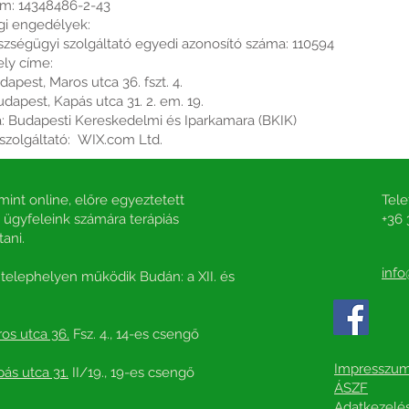
m: 14348486-2-43
gi engedélyek:
zségügyi szolgáltató egyedi azonosító száma: 110594
ly címe:
dapest, Maros utca 36. fszt. 4.
udapest, Kapás utca 31. 2. em. 19.
: Budapesti Kereskedelmi és Iparkamara (BKIK)
szolgáltató: WIX.com Ltd.
int online, előre egyeztetett
Tele
ügyfeleink számára terápiás
+36 
tani.
info
telephelyen működik Budán: a XII. és
os utca 36.
Fsz. 4., 14-es csengő
Impresszu
ás utca 31.
II/19., 19-es csengő
ÁSZF
Adatkezelés