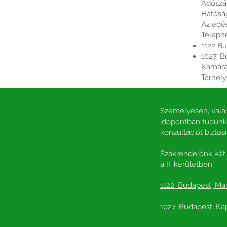
Adószá
Hatósá
Az egés
Telephe
1122 Bu
1027. B
Kamara
Tárhely
Személyesen, valam
időpontban tudunk 
konzultációt biztosí
Szakrendelőnk két 
a II. kerületben:
1122. Budapest, Mar
1027. Budapest, Kap