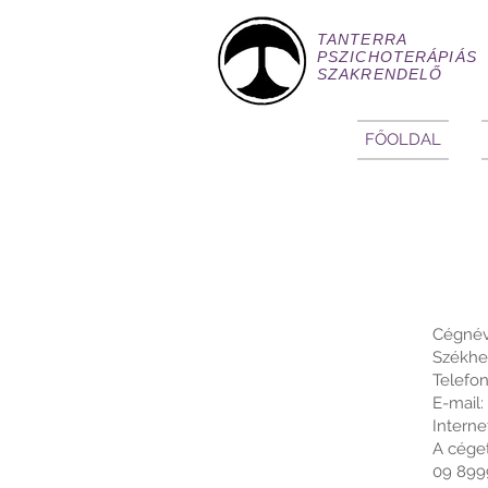
TANTERRA
PSZICHOTERÁPIÁS
SZAKRENDELŐ
FŐOLDAL
Cégnév
Székhel
Telefon
E-mail:
Interne
A cége
09 899