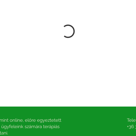
int online, előre egyeztetett
Tele
ügyfeleink számára terápiás
+36 
tani.