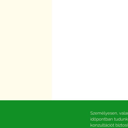
Személyesen, valam
időpontban tudunk 
konzultációt biztosí