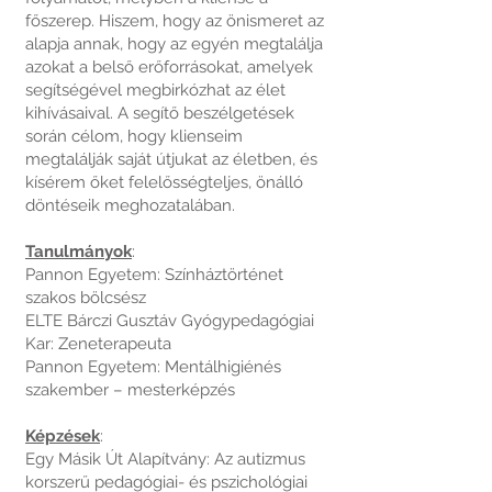
főszerep. Hiszem, hogy az önismeret az
alapja annak, hogy az egyén megtalálja
azokat a belső erőforrásokat, amelyek
segítségével megbirkózhat az élet
kihívásaival. A segítő beszélgetések
során célom, hogy klienseim
megtalálják saját útjukat az életben, és
kísérem őket felelősségteljes, önálló
döntéseik meghozatalában.
Tanulmányok
:
Pannon Egyetem: Színháztörténet
szakos bölcsész
ELTE Bárczi Gusztáv Gyógypedagógiai
Kar: Zeneterapeuta
Pannon Egyetem: Mentálhigiénés
szakember – mesterképzés
Képzések
:
Egy Másik Út Alapítvány: Az autizmus
korszerű pedagógiai- és pszichológiai