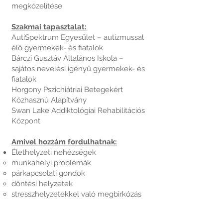
megközelítése
Szakmai tapasztalat:
AutiSpektrum Egyesület – autizmussal
élő gyermekek- és fiatalok
Bárczi Gusztáv Általános Iskola –
sajátos nevelési igényű gyermekek- és
fiatalok
Horgony Pszichiátriai Betegekért
Közhasznú Alapítvány
Swan Lake Addiktológiai Rehabilitációs
Központ
Amivel hozzám fordulhatnak:
Élethelyzeti nehézségek
munkahelyi problémák
párkapcsolati gondok
döntési helyzetek
stresszhelyzetekkel való megbirkózás
nehézsége
​Életszakasz váltások nehézségei: