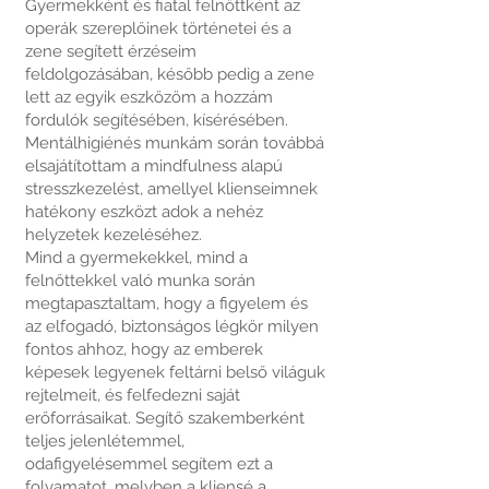
Gyermekként és fiatal felnőttként az
operák szereplőinek történetei és a
zene segített érzéseim
feldolgozásában, később pedig a zene
lett az egyik eszközöm a hozzám
fordulók segítésében, kísérésében.
Mentálhigiénés munkám során továbbá
elsajátítottam a mindfulness alapú
stresszkezelést, amellyel klienseimnek
hatékony eszközt adok a nehéz
helyzetek kezeléséhez.
Mind a gyermekekkel, mind a
felnőttekkel való munka során
megtapasztaltam, hogy a figyelem és
az elfogadó, biztonságos légkör milyen
fontos ahhoz, hogy az emberek
képesek legyenek feltárni belső világuk
rejtelmeit, és felfedezni saját
erőforrásaikat. Segítő szakemberként
teljes jelenlétemmel,
odafigyelésemmel segítem ezt a
folyamatot, melyben a kliensé a