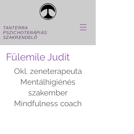
TANTERRA
PSZICHOTERÁPIÁS
SZAKRENDELŐ
Fülemile Judit
Okl. zeneterapeuta
Mentálhigiénés
szakember
Mindfulness coach