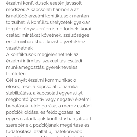
érzelmi konfliktusok esetén javasolt
módszer. A kapcsolati harmónia az
ismétlődő érzelmi konfliktusok mentén
torzulhat. A konfliktushelyzetek gyakran
forgatókönyvszerűen ismétlődnek, korai
családi mintákat követnek, szélsőséges
érzelmiviharokhoz, krízishelyzetekhez
vezethetnek.
A konfliktusok megjelenhetnek az
érzelmi intimitás, szexualitás, családi
munkamegosztás, gyereknevelés
területén.
Cél a nyílt érzelmi kommunikáció
elősegítése, a kapcsolati dinamika
stabilizálása, a kapcsolati egyensúlyt
megbontó (pozitív vagy negatív) érzelmi
behatások feldolgozása, a merev családi
pozíciók oldása, és feldolgozása, az
egyes családtagok konfliktusban játszott
szerepének, pozíciójának megértése és
tudatosítása, ezáltal új, hatékonyabb