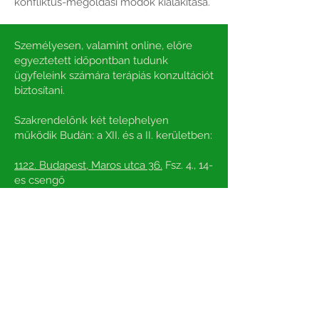
konfliktus-megoldási módok kialakítása.
Személyesen, valamint online, előre
egyeztetett időpontban tudunk
ügyfeleink számára terápiás konzultációt
biztosítani.
Szakrendelőnk két telephelyen
működik Budán: a XII. és a II. kerületben:
1122. Budapest, Maros utca 36.
Fsz. 4., 14-
es csengő
1027. Budapest, Kapás utca 31.
II/19., 19-
es csengő
Telefonszám :
+36 30 839 4216
Nyitvatartás: hétfötöl péntekig 8:00-21:00