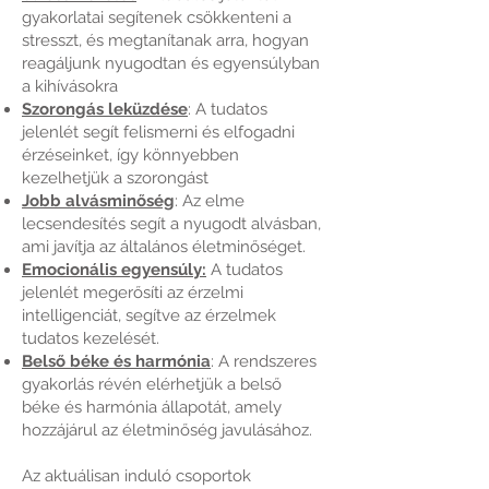
gyakorlatai segítenek csökkenteni a
stresszt, és megtanítanak arra, hogyan
reagáljunk nyugodtan és egyensúlyban
a kihívásokra
Szorongás leküzdése
: A tudatos
jelenlét segít felismerni és elfogadni
érzéseinket, így könnyebben
kezelhetjük a szorongást
Jobb alvásminőség
: Az elme
lecsendesítés segít a nyugodt alvásban,
ami javítja az általános életminőséget.
Emocionális egyensúly:
A tudatos
jelenlét megerősíti az érzelmi
intelligenciát, segítve az érzelmek
tudatos kezelését.
Belső béke és harmónia
: A rendszeres
gyakorlás révén elérhetjük a belső
béke és harmónia állapotát, amely
hozzájárul az életminőség javulásához.
Az aktuálisan induló csoportok