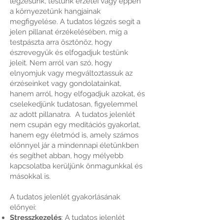
légzésünk, testünk érzetei vagy éppen
a környezetünk hangjainak
megfigyelése. A tudatos légzés segít a
jelen pillanat érzékelésében, míg a
testpászta arra ösztönöz, hogy
észrevegyük és elfogadjuk testünk
jeleit. Nem arról van szó, hogy
elnyomjuk vagy megváltoztassuk az
érzéseinket vagy gondolatainkat,
hanem arról, hogy elfogadjuk azokat, és
cselekedjünk tudatosan, figyelemmel
az adott pillanatra. A tudatos jelenlét
nem csupán egy meditációs gyakorlat,
hanem egy életmód is, amely számos
előnnyel jár a mindennapi életünkben
és segíthet abban, hogy mélyebb
kapcsolatba kerüljünk önmagunkkal és
másokkal is.
A tudatos jelenlét gyakorlásának
előnyei:
Stresszkezelés
: A tudatos jelenlét