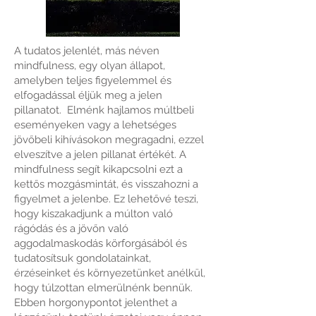
A tudatos jelenlét, más néven
mindfulness, egy olyan állapot,
amelyben teljes figyelemmel és
elfogadással éljük meg a jelen
pillanatot. Elménk hajlamos múltbeli
eseményeken vagy a lehetséges
jövőbeli kihívásokon megragadni, ezzel
elveszítve a jelen pillanat értékét. A
mindfulness segít kikapcsolni ezt a
kettős mozgásmintát, és visszahozni a
figyelmet a jelenbe. Ez lehetővé teszi,
hogy kiszakadjunk a múlton való
rágódás és a jövőn való
aggodalmaskodás körforgásából és
tudatosítsuk gondolatainkat,
érzéseinket és környezetünket anélkül,
hogy túlzottan elmerülnénk bennük.
Ebben horgonypontot jelenthet a